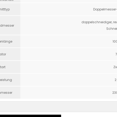
itttyp
Doppelmesser
doppelschneidiger, rev
idmesser
Schnei
enlänge
1
otor
7
tart
Zi
eistung
2
hmesser
2