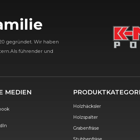
amilie
20 gegründet. Wir haben
tern.Als führender und
E MEDIEN
PRODUKTKATEGOR
Holzhäcksler
book
Holzspalter
dIn
Grabenfräse
Stubbenfräse