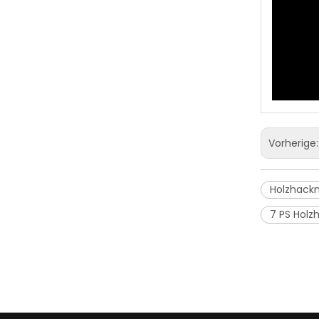
K-MAXPOWER NEUER TYP GELBE UND SCHWARZE FARBE 65HU HOLZHACKER
Vorherige
Holzhack
7 PS Holz
K-MAXPOWER DR-GS-150PTO Zapfwellen-Holzhäcksler