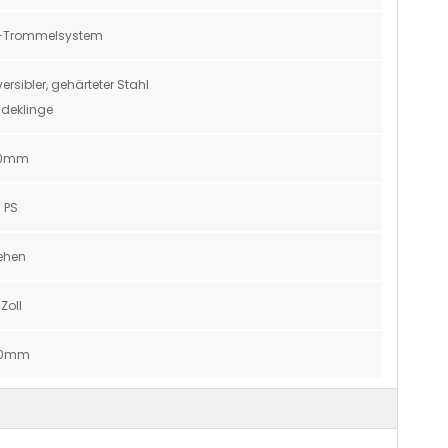
-Trommelsystem
ersibler, gehärteter Stahl
deklinge
00mm
 PS
ehen
 Zoll
30mm