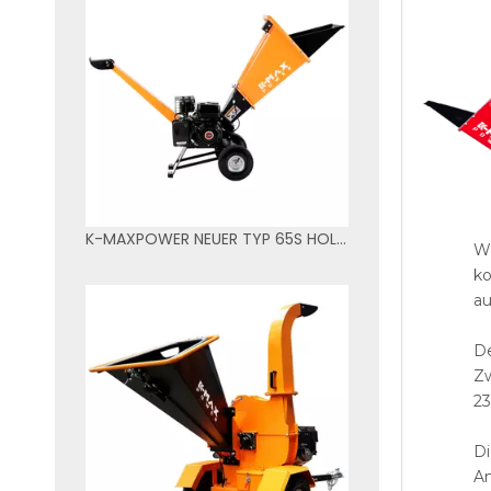
K-MAXPOWER NEUER TYP 65S HOLZHACKER IN GELBEN UND SCHWARZEN FARBEN
Wi
ko
au
De
Zw
23
Di
An