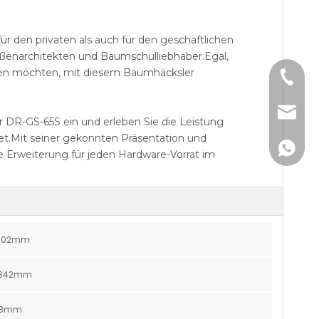
 den privaten als auch für den geschäftlichen
ßenarchitekten und Baumschulliebhaber.Egal,
iben möchten, mit diesem Baumhäcksler
+86-185
info@k
DR-GS-65S ein und erleben Sie die Leistung
tet.Mit seiner gekonnten Präsentation und
+861850
de Erweiterung für jeden Hardware-Vorrat im
*102mm
*342mm
78mm