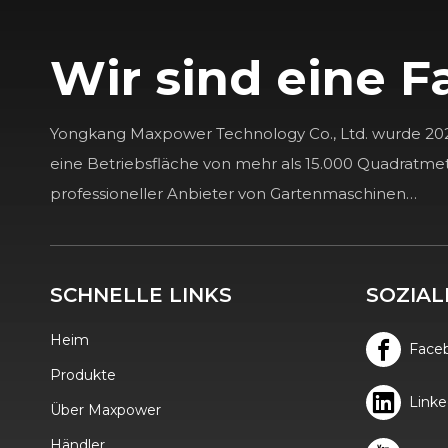
Wir sind eine F
Yongkang Maxpower Technology Co., Ltd. wurde 20
eine Betriebsfläche von mehr als 15.000 Quadratme
K-MAXPOWER 2 ZOLL DR-GS-65V HOLZHACKER
professioneller Anbieter von Gartenmaschinen…
SCHNELLE LINKS
SOZIAL
Heim
Face
Produkte
Linke
Über Maxpower
Händler