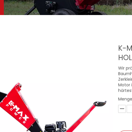
K-M
HO
Wir p
Baumhä
Zerkle
Motor 
härtes
Menge