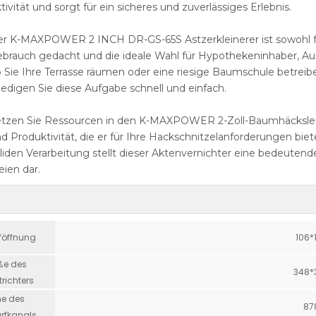
tivität und sorgt für ein sicheres und zuverlässiges Erlebnis.
r K-MAXPOWER 2 INCH DR-GS-65S Astzerkleinerer ist sowohl für
brauch gedacht und die ideale Wahl für Hypothekeninhaber, Au
 Sie Ihre Terrasse räumen oder eine riesige Baumschule betre
ledigen Sie diese Aufgabe schnell und einfach.
tzen Sie Ressourcen in den K-MAXPOWER 2-Zoll-Baumhäcksler 
d Produktivität, die er für Ihre Hackschnitzelanforderungen bie
liden Verarbeitung stellt dieser Aktenvernichter eine bedeuten
eien dar.
föffnung
106
ße des
348
ltrichters
e des
8
rfkanals