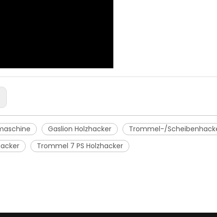
:
maschine
Gaslion Holzhacker
Trommel-/Scheibenhacke
hacker
Trommel 7 PS Holzhacker