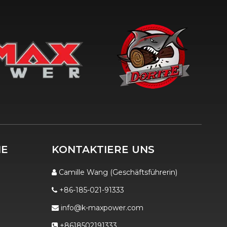
IE
KONTAKTIERE UNS
Camille Wang (Geschäftsführerin)

+86-185-021-91333

info@k-maxpower.com

+8618502191333
