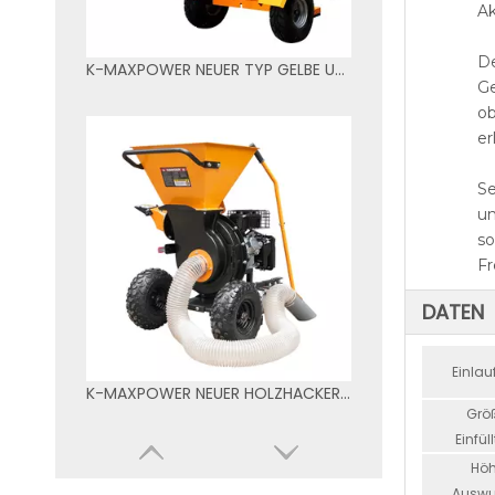
Ak
De
K-MAXPOWER NEUER TYP GELBE UND SCHWARZE FARBE 150SH HOLZSPITZE
Ge
ob
er
Se
un
so
Fr
DATEN
Einlau
K-MAXPOWER NEUER HOLZHACKER TYP 533 IN GELB UND SCHWARZ
Grö
Einfül
Höh
Auswu