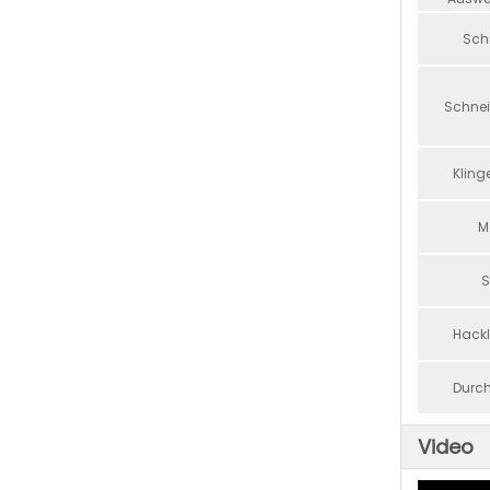
Schn
Schne
Kling
K-MAXPOWER NEUER TYP GELBE UND SCHWARZE FARBE 15HE HOLZHACKER
M
S
Hackl
Durc
Video